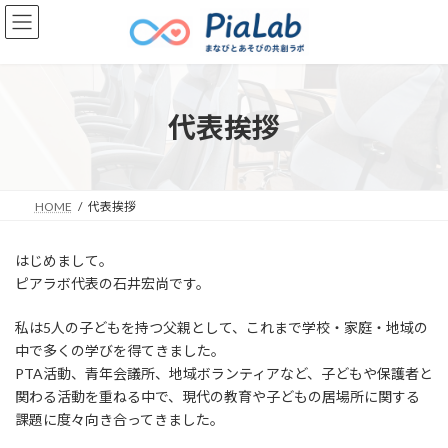
コ
ナ
ン
ビ
テ
ゲ
ン
ー
ツ
シ
へ
ョ
代表挨拶
ス
ン
キ
に
ッ
移
プ
動
HOME
代表挨拶
はじめまして。
ピアラボ代表の石井宏尚です。
私は5人の子どもを持つ父親として、これまで学校・家庭・地域の
中で多くの学びを得てきました。
PTA活動、青年会議所、地域ボランティアなど、子どもや保護者と
関わる活動を重ねる中で、現代の教育や子どもの居場所に関する
課題に度々向き合ってきました。